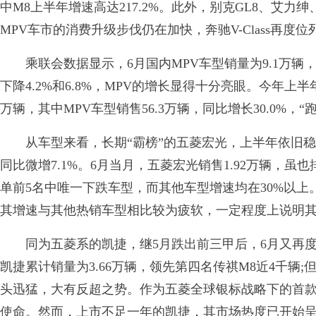
中M8上半年增速高达217.2%。此外，别克GL8、艾力
MPV车市的消费升级步伐仍在加快，奔驰V-Class再度
乘联会数据显示，6月国内MPV车型销量为9.1万辆，同
下降4.2%和6.8%，MPV的增长显得十分亮眼。今年上半年
万辆，其中MPV车型销售56.3万辆，同比增长30.0%，
从车型来看，长期“霸榜”的五菱宏光，上半年依旧稳坐
同比微增7.1%。6月当月，五菱宏光销售1.92万辆，虽
单前5名中唯一下跌车型，而其他车型增速均在30%以上
其增速与其他热销车型相比较为疲软，一定程度上说明
同为五菱系的凯捷，继5月跌出前三甲后，6月又再度滑
凯捷累计销量为3.66万辆，领先第四名传祺M8近4千辆
头迅猛，大有反超之势。作为五菱全球银标战略下的首
使命。然而，上市不足一年的凯捷，其市场热度已开始