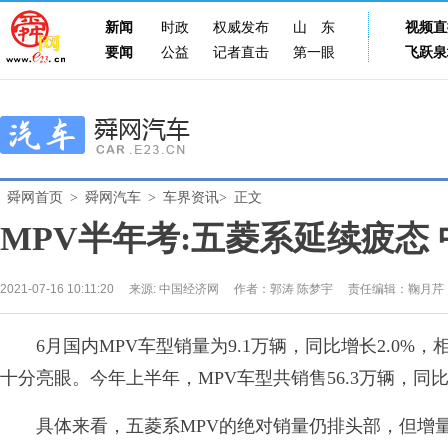
新闻
时政
权威发布
山东
视频直
要闻
公益
记者直击
第一眼
飞跃泉
舜网首页
>
舜网汽车
>
车界资讯>
正文
MPV半年考:五菱系延续疲态
2021-07-16 10:11:20
来源:
中国经济网
作者：郭涛 陈梦宇
责任编辑：鞠月芹
6月国内MPV车型销量为9.1万辆，同比增长2.0%，
十分亮眼。今年上半年，MPV车型共销售56.3万辆，同比
具体来看，五菱系MPV的绝对销量仍排头部，但增量明