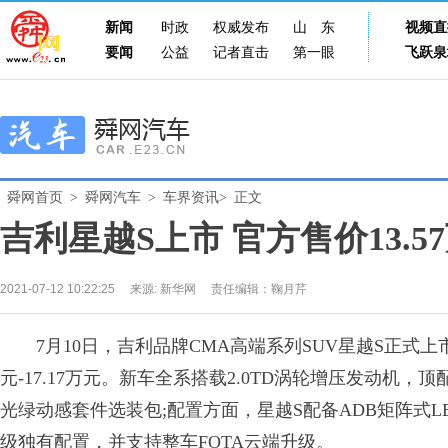
新闻
时政
权威发布
山东
视频直
要闻
公益
记者直击
第一眼
飞跃泉
舜网首页
>
舜网汽车
>
车界资讯>
正文
吉利星越S上市 官方售价13.57万
2021-07-12 10:22:25
来源:
新华网
责任编辑：鞠月芹
7月10日，吉利品牌CMA高端系列SUV星越S正式上市
元-17.17万元。新车全系搭载2.0TD涡轮增压发动机
光绿动感套件选装包;配置方面，星越S配备ADB矩阵式LE
级独有配置，并支持整车FOTA云端升级。