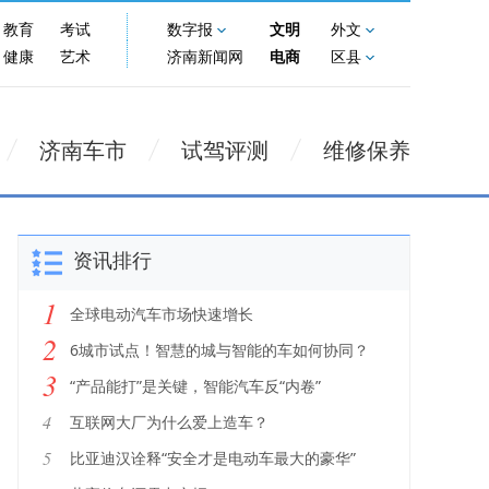
教育
考试
数字报
文明
外文
健康
艺术
济南新闻网
电商
区县
济南车市
试驾评测
维修保养
资讯排行
1
全球电动汽车市场快速增长
2
6城市试点！智慧的城与智能的车如何协同？
3
“产品能打”是关键，智能汽车反“内卷”
4
互联网大厂为什么爱上造车？
5
比亚迪汉诠释“安全才是电动车最大的豪华”