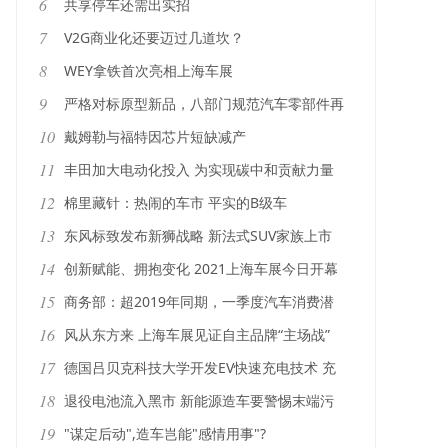
6
共享停车还需出实招
7
V2G商业化还要迈过几道坎？
8
WEY拿铁首次亮相上海车展
9
严格对标原型新品，八部门规范汽车零部件再
制造
10
戴姆勒与福特因芯片短缺减产
11
丰田加大电动化投入 为实现碳中和贡献力量
12
棉里藏针：热闹的车市 平实的B级车
13
东风标致发布新狮战略 新法式SUV家族上市
14
创新赋能、拥抱变化 2021上海车展今日开幕
15
商务部：超2019年同期，一季度汽车消费潜
力继续释放
16
风从东方来 上海车展见证自主品牌“主场战”
17
德国吕贝克科技大学开发EV快速充电技术 充
电功率或将达到1000kW
18
退役电池流入黑市 新能源造车要警惕末端污
染
19
"谋定后动",造车岂能"感情用事"?