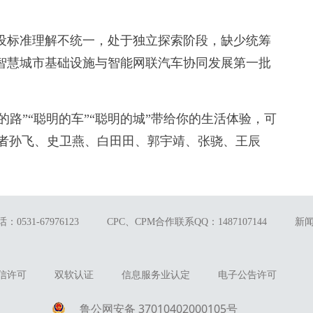
。
标准理解不统一，处于独立探索阶段，缺少统筹
智慧城市基础设施与智能网联汽车协同发展第一批
。
路”“聪明的车”“聪明的城”带给你的生活体验，可
记者孙飞、史卫燕、白田田、郭宇靖、张骁、王辰
0531-67976123
CPC、CPM合作联系QQ：1487107144
新
信许可
双软认证
信息服务业认定
电子公告许可
鲁公网安备 37010402000105号