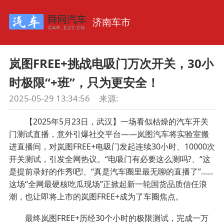
济南车市
岚图FREE+挑战电吸门万次开关，30小
时极限“+班”，只为更安全！
2025-05-29 13:34:56
来源:
【2025年5月23日，武汉】一场看似枯燥的汽车开关
门测试直播，意外引爆社交平台——岚图汽车将实验室搬
进直播间，对岚图FREE+电吸门发起连续30小时、10000次
开关测试，引发全网热议。“电吸门有必要这么测吗?、“这
是提前录好的作秀吧!、“真是汽车圈里最无聊的直播了”......
这场“全网最硬核吃瓜现场”正掀起新一轮国货品质信任浪
潮，也让即将上市的岚图FREE+成为了车圈焦点。
最终岚图FREE+历经30个小时的极限测试，完成一万