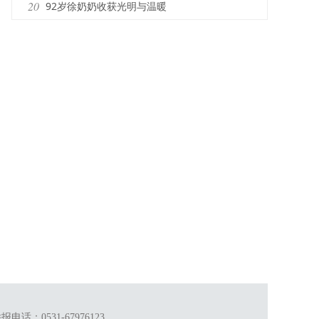
茨海默病患者重拾记忆的拼图
20
92岁徐奶奶收获光明与温暖
话：0531-67976123