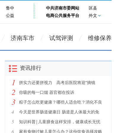
鲁中
中共济南市委网站
区县
公益
电商公共服务平台
外文
济南车市
试驾评测
维修保养
资讯排行
1
拼实力还要拼视力 高考后医院将迎“摘镜
2
潮”敲黑板！山东省眼科医院专家详解摘镜手
你吸的每一口烟 器官都在投诉
3
术
粽子怎么吃更健康？哪些人适合吃？消化不良
怎么办？
4
今天是世界肠道健康日 肠道是人体最大的免
疫器官“肠”健康才能常健康
5
知识科普|儿童膳食这样安排，健康成长无忧
6
家有食物过敏儿童怎么办？这份饮食选择攻略