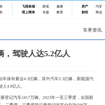
政
飞阅泉城
辟谣
健康
房产
汽车
东
理上网来
专题
教育
财经
商业
车界资讯
辆，驾驶人达5.2亿人
车保有量达4.3亿辆，其中汽车3.3亿辆，新能源汽
驶人4.8亿人。
登记汽车1817万辆。2023年一至三季度，全国新