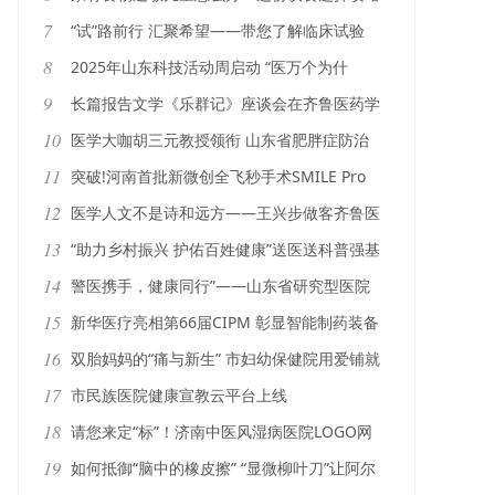
请收好
7
“试”路前行 汇聚希望——带您了解临床试验
8
2025年山东科技活动周启动 “医万个为什
么”荣膺“2024年全国优秀科普图书作品”
9
长篇报告文学《乐群记》座谈会在齐鲁医药学
院举行
10
医学大咖胡三元教授领衔 山东省肥胖症防治
联盟揭牌成立
11
突破!河南首批新微创全飞秒手术SMILE Pro
在郑州视光眼科医院成功开展
12
医学人文不是诗和远方——王兴步做客齐鲁医
学院讲堂 主讲《论语》中的医学人文智慧
13
“助力乡村振兴 护佑百姓健康”送医送科普强基
层服务活动在沂南启动
14
警医携手，健康同行”——山东省研究型医院
协会专家团成员赴市中区分局开展送医送科普
15
新华医疗亮相第66届CIPM 彰显智能制药装备
活动
升级硬实力
16
双胎妈妈的“痛与新生” 市妇幼保健院用爱铺就
生命之路
17
市民族医院健康宣教云平台上线
18
请您来定“标”！济南中医风湿病医院LOGO网
上投票开启
19
如何抵御“脑中的橡皮擦” “显微柳叶刀”让阿尔